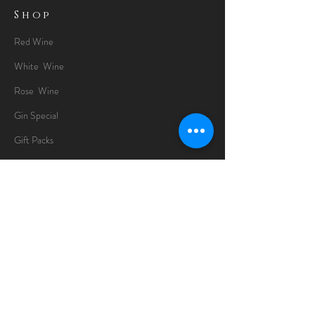
Shop
Red Wine
White Wine
Rose Wine
Gin Special
Gift Packs
Whisky
Spirits
Chocolates
Information
About
Delivery Information