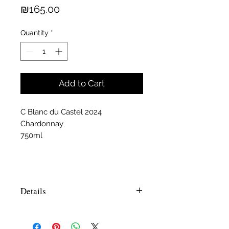
Price
₪165.00
Quantity
*
Add to Cart
C Blanc du Castel 2024
Chardonnay
750ml
Details
C Blanc du Castel The ‘C’ is a 100%
Chardonnay and comes from a hill