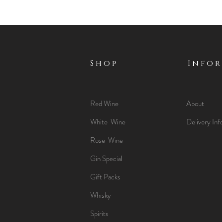
Shop
Info
Red Wine
About
White Wine
Delivery Inf
Rose Wine
Gin Special
Gift Packs
Whisky
Spirits