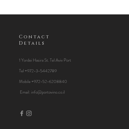
Contact
Details
1 Yordei Hasira St.
Tel Aviv Port
Tel +972-3-5442789
Mobile +972-52-6208840
​Email:
info@portovino.co.il