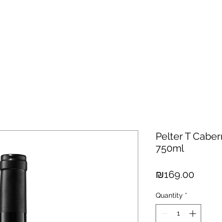
hisky
Spirits
Cigars
Chocolates
About us
New Arri
Pelter T Cabe
750ml
Price
₪169.00
Quantity
*