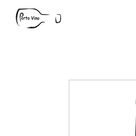
Wine
W