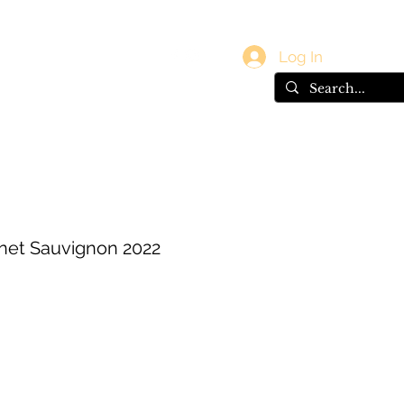
vals
Gift Card
Log In
rnet Sauvignon 2022