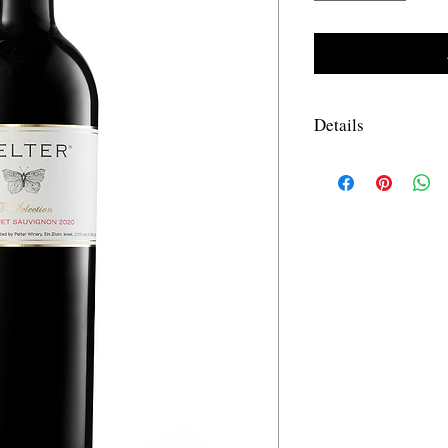
Details
טריו 2011 | סדרת פלטר היין הופק מ 70% ענבי קברנה
ביניון, 15% ענבי מרלו ו15% קברנה פרנק. מקורם של
ובהרי ירושלים. מאופיין
דמה. בעל סיומת ארוכה
ל גוף מלא יותר משנים
התיישן 14 חודשים בחביות עץ אלון צרפתי
הבציר ידני.